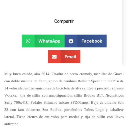
Compartir
WhatsApp
Facebook
Email
Muy buen estado, año 2014. Cuadro de acero cromoly, manillar de Gravel
con doble maneta de freno, grupo de cambios Rohloff Speedhub 500/14 de
14 velocidades (transmisiones de bicicleta de alta calidad y precisión), frenos
V-brake, tija de sillín con amortiguación, sillín Brooks B17. Neumáticos
Surly 700x41C. Pedales Shimano mixtos SPD/Planos. Buje de dinamo Son
28 con faro delantero Son Edelux, portabultos Tubus Logo y caballete
lateral. Tiene cierres de antirrobo para ruedas y tija de sillín con llaves
antirrobo.