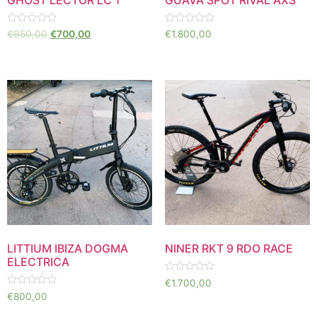
Valorado
Valorado
€
950,00
€
700,00
€
1.800,00
en
en
0
0
de
de
5
5
LITTIUM IBIZA DOGMA
NINER RKT 9 RDO RACE
ELECTRICA
Valorado
€
1.700,00
en
Valorado
€
800,00
0
en
de
0
5