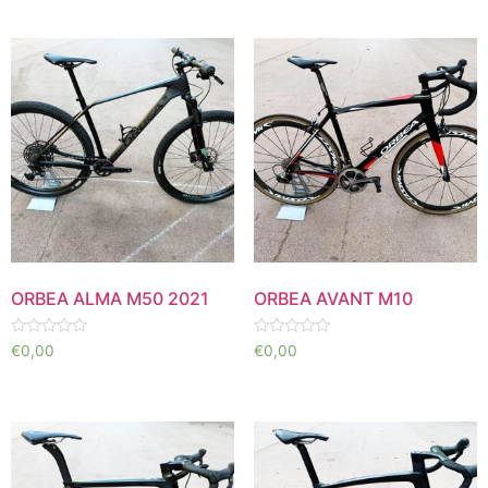
de
5
ORBEA ALMA M50 2021
ORBEA AVANT M10
Valorado
Valorado
€
0,00
€
0,00
en
en
0
0
de
de
5
5