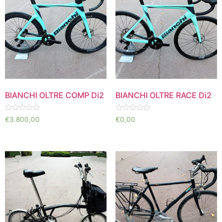
BIANCHI OLTRE COMP Di2
BIANCHI OLTRE RACE Di2
Valorado
Valorado
€
3.800,00
€
0,00
en
en
0
0
de
de
5
5