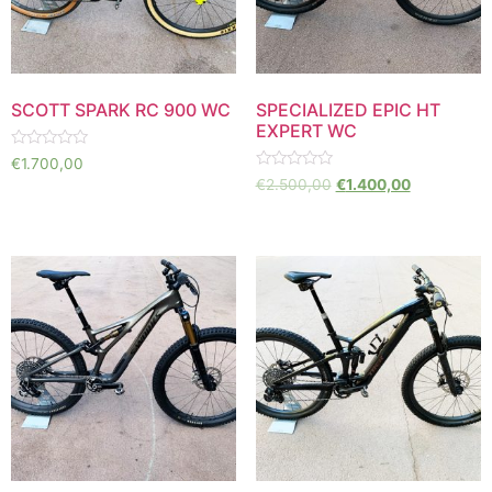
SCOTT SPARK RC 900 WC
SPECIALIZED EPIC HT
EXPERT WC
Valorado
€
1.700,00
en
Valorado
€
2.500,00
€
1.400,00
0
en
de
0
5
de
5