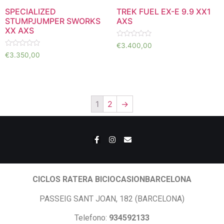
SPECIALIZED
TREK FUEL EX-E 9.9 XX1
STUMPJUMPER SWORKS
AXS
XX AXS
Valorado
€
3.400,00
en
Valorado
€
3.350,00
0
en
de
0
5
de
5
1
2
→
CICLOS RATERA BICIOCASIONBARCELONA
PASSEIG SANT JOAN, 182 (BARCELONA)
Telefono:
934592133