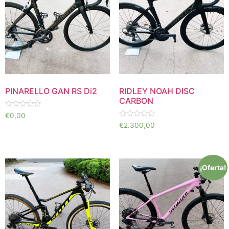
PINARELLO GAN RS Di2
RIDLEY NOAH DISC
CARBON
Valorado
€
0,00
en
Valorado
€
2.300,00
0
en
de
0
5
de
5
¡Oferta!